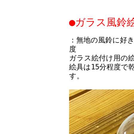
●ガラス風鈴絵
：無地の風鈴に好き
度
ガラス絵付け用の
絵具は15分程度で
す。