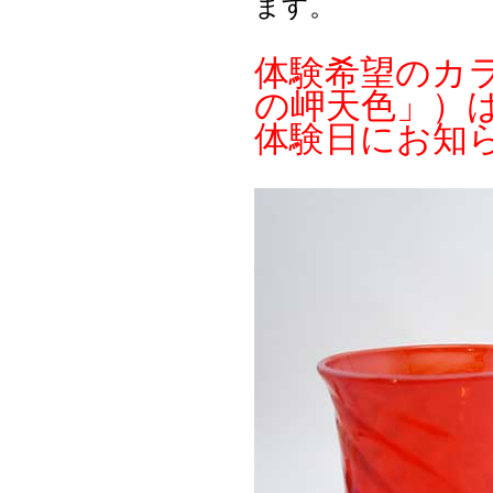
ます。
体験希望のカ
の岬天色」）
体験日にお知