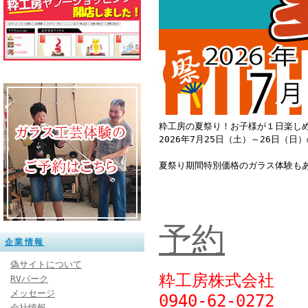
粋工房の夏祭り！お子様が１日楽し
2026年7月25日（土）～26日（
夏祭り期間特別価格のガラス体験も
予約
企業情報
偽サイトについて
粋工房株式会社
RVパーク
メッセージ
0940‐62‐0272
会社情報