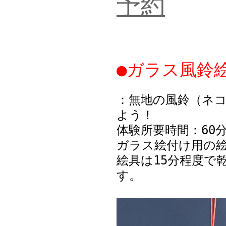
予約
●ガラス風鈴絵
：無地の風鈴（ネ
よう！
体験所要時間：60
ガラス絵付け用の
絵具は15分程度で
す。