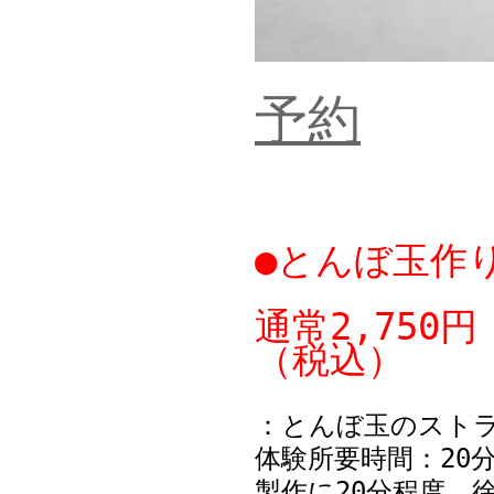
予約
●とんぼ玉作
通常2,750
（税込）
：とんぼ玉のスト
体験所要時間：20
製作に20分程度、