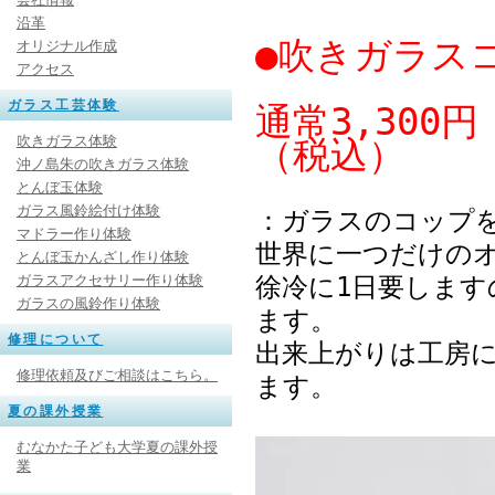
沿革
●吹きガラス
オリジナル作成
アクセス
ガラス工芸体験
通常3,300
吹きガラス体験
（税込）
沖ノ島朱の吹きガラス体験
とんぼ玉体験
ガラス風鈴絵付け体験
：ガラスのコップを
マドラー作り体験
世界に一つだけの
とんぼ玉かんざし作り体験
ガラスアクセサリー作り体験
徐冷に1日要しま
ガラスの風鈴作り体験
ます。
修理について
出来上がりは工房
修理依頼及びご相談はこちら。
ます。
夏の課外授業
むなかた子ども大学夏の課外授
業