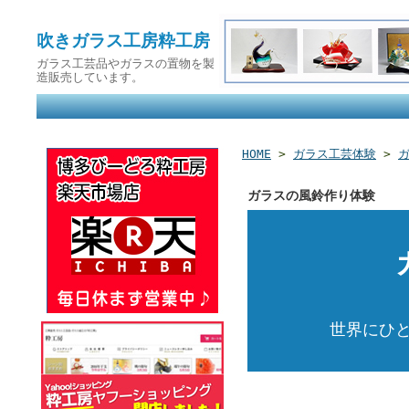
吹きガラス工房粋工房
ガラス工芸品やガラスの置物を製
造販売しています。
HOME
>
ガラス工芸体験
>
ガラスの風鈴作り体験
世界にひ