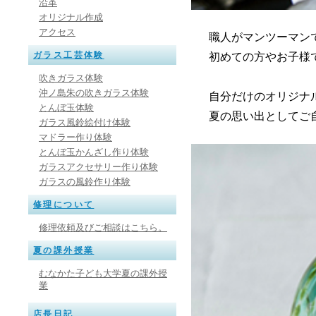
沿革
オリジナル作成
アクセス
職人がマンツーマン
ガラス工芸体験
初めての方やお子様
吹きガラス体験
沖ノ島朱の吹きガラス体験
自分だけのオリジナ
とんぼ玉体験
夏の思い出としてご
ガラス風鈴絵付け体験
マドラー作り体験
とんぼ玉かんざし作り体験
ガラスアクセサリー作り体験
ガラスの風鈴作り体験
修理について
修理依頼及びご相談はこちら。
夏の課外授業
むなかた子ども大学夏の課外授
業
店長日記