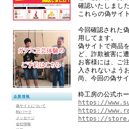
確認いたしまし
これらの偽サイ
今回確認された
用してます。
偽サイトで商品
ど、詐欺被害に
お客様には、ご
入されないよう
尚、今回の偽サ
粋工房の公式ホ
企業情報
https://www.s
偽サイトについて
https://www.r
RVパーク
https://store
メッセージ
会社情報