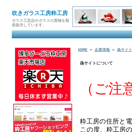
吹きガラス工房粋工房
ガラス工芸品やガラスの置物を製
造販売しています。
HOME
>
企業情報
>
偽サイ
偽サイトについて
（ご注
粋工房の住所と
この度、粋工房