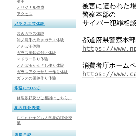
沿革
被害に遭われた
オリジナル作成
警察本部の
アクセス
サイバー犯罪相
ガラス工芸体験
吹きガラス体験
都道府県警察本
沖ノ島朱の吹きガラス体験
とんぼ玉体験
https://www.n
ガラス風鈴絵付け体験
マドラー作り体験
消費者庁ホーム
とんぼ玉かんざし作り体験
ガラスアクセサリー作り体験
https://www.c
ガラスの風鈴作り体験
修理について
修理依頼及びご相談はこちら。
夏の課外授業
むなかた子ども大学夏の課外授
業
店長日記