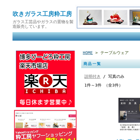
吹きガラス工房粋工房
ガラス工芸品やガラスの置物を製
造販売しています。
HOME
> テーブルウェア
商品一覧
説明付き
/ 写真のみ
1件～3件 （全3件）